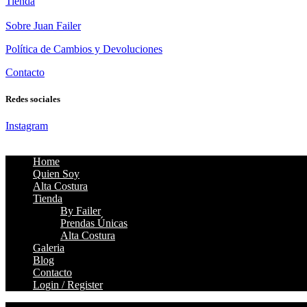
Tienda
Sobre Juan Failer
Política de Cambios y Devoluciones
Contacto
Redes sociales
Instagram
Home
Quien Soy
Alta Costura
Tienda
By Failer
Prendas Únicas
Alta Costura
Galeria
Blog
Contacto
Login / Register